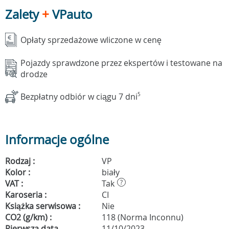
Zalety
+
VPauto
Opłaty sprzedażowe wliczone w cenę
Pojazdy sprawdzone przez ekspertów i testowane na
drodze
Bezpłatny odbiór w ciągu 7 dni
5
Informacje ogólne
Rodzaj :
VP
Kolor :
biały
VAT :
Tak
?
Karoseria :
CI
Książka serwisowa :
Nie
CO2 (g/km) :
118 (Norma Inconnu)
Pierwsza data
11/10/2023