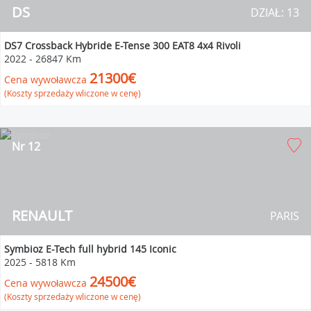
DS
DZIAŁ: 13
DS7 Crossback Hybride E-Tense 300 EAT8 4x4 Rivoli
2022
-
26847 Km
21300€
Cena wywoławcza
(Koszty sprzedaży wliczone w cenę)
Nr 12
RENAULT
PARIS
Symbioz E-Tech full hybrid 145 Iconic
2025
-
5818 Km
24500€
Cena wywoławcza
(Koszty sprzedaży wliczone w cenę)