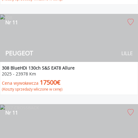
Nr 11
PEUGEOT
LILLE
308 BlueHDi 130ch S&S EAT8 Allure
2025
-
23978 Km
17500€
Cena wywoławcza
(Koszty sprzedaży wliczone w cenę)
Nr 11