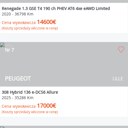
Renegade 1.3 GSE T4 190 ch PHEV AT6 4xe eAWD Limited
2020
-
36798 Km
14600€
Cena wywoławcza
(Koszty sprzedaży wliczone w cenę)
Nr 7
PEUGEOT
LILLE
308 Hybrid 136 e-DCS6 Allure
2025
-
35286 Km
17000€
Cena wywoławcza
(Koszty sprzedaży wliczone w cenę)