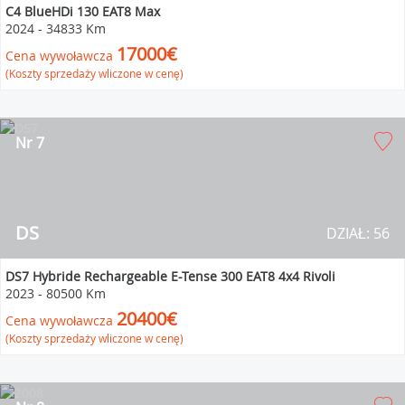
C4 BlueHDi 130 EAT8 Max
2024
-
34833 Km
17000€
Cena wywoławcza
(Koszty sprzedaży wliczone w cenę)
Nr 7
DS
DZIAŁ: 56
DS7 Hybride Rechargeable E-Tense 300 EAT8 4x4 Rivoli
2023
-
80500 Km
20400€
Cena wywoławcza
(Koszty sprzedaży wliczone w cenę)