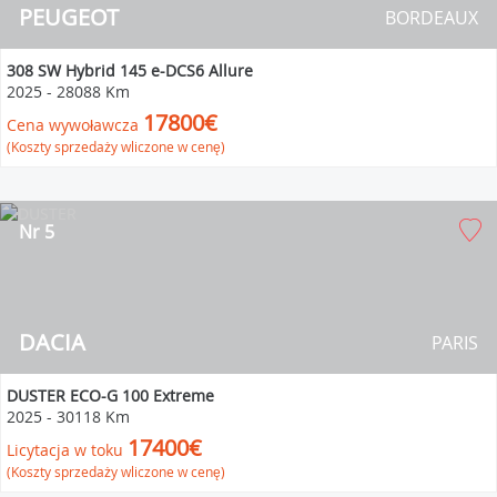
PEUGEOT
BORDEAUX
308 SW Hybrid 145 e-DCS6 Allure
2025
-
28088 Km
17800€
Cena wywoławcza
(Koszty sprzedaży wliczone w cenę)
Nr 5
DACIA
PARIS
DUSTER ECO-G 100 Extreme
2025
-
30118 Km
17400€
Licytacja w toku
(Koszty sprzedaży wliczone w cenę)