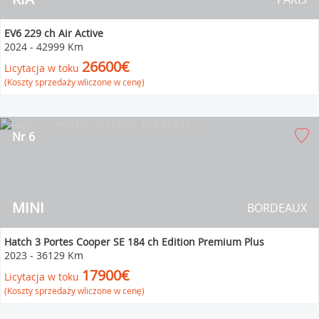
EV6 229 ch Air Active
2024
-
42999 Km
26600€
Licytacja w toku
(Koszty sprzedaży wliczone w cenę)
Nr 6
MINI
BORDEAUX
Hatch 3 Portes Cooper SE 184 ch Edition Premium Plus
2023
-
36129 Km
17900€
Licytacja w toku
(Koszty sprzedaży wliczone w cenę)