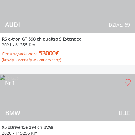
AUDI
DZIAŁ: 69
RS e-tron GT 598 ch quattro S Extended
2021
-
61355 Km
53000€
Cena wywoławcza
(Koszty sprzedaży wliczone w cenę)
Nr 1
BMW
LILLE
X5 xDrive45e 394 ch BVA8
2020
-
115256 Km