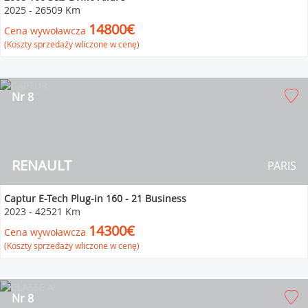
2025
-
26509 Km
14800€
Cena wywoławcza
(Koszty sprzedaży wliczone w cenę)
Nr 8
RENAULT
PARIS
Captur E-Tech Plug-in 160 - 21 Business
2023
-
42521 Km
14300€
Cena wywoławcza
(Koszty sprzedaży wliczone w cenę)
Nr 8