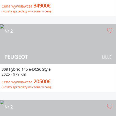
34900€
Cena wywoławcza
(Koszty sprzedaży wliczone w cenę)
Nr 2
PEUGEOT
LILLE
308 Hybrid 145 e-DCS6 Style
2025
-
979 Km
20500€
Cena wywoławcza
(Koszty sprzedaży wliczone w cenę)
Nr 2