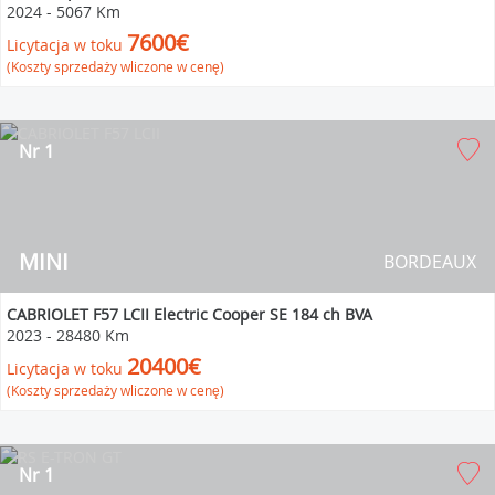
2024
-
5067 Km
7600€
Licytacja w toku
(Koszty sprzedaży wliczone w cenę)
Nr 1
MINI
BORDEAUX
CABRIOLET F57 LCII Electric Cooper SE 184 ch BVA
2023
-
28480 Km
20400€
Licytacja w toku
(Koszty sprzedaży wliczone w cenę)
Nr 1