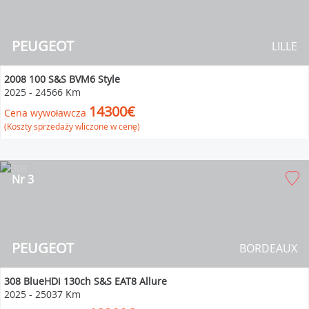
PEUGEOT
LILLE
2008 100 S&S BVM6 Style
2025
-
24566 Km
14300€
Cena wywoławcza
(Koszty sprzedaży wliczone w cenę)
Nr 3
PEUGEOT
BORDEAUX
308 BlueHDi 130ch S&S EAT8 Allure
2025
-
25037 Km