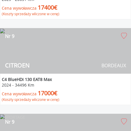
17400€
Cena wywoławcza
(Koszty sprzedaży wliczone w cenę)
Nr 9
CITROEN
BORDEAUX
C4 BlueHDi 130 EAT8 Max
2024
-
34496 Km
17000€
Cena wywoławcza
(Koszty sprzedaży wliczone w cenę)
Nr 9