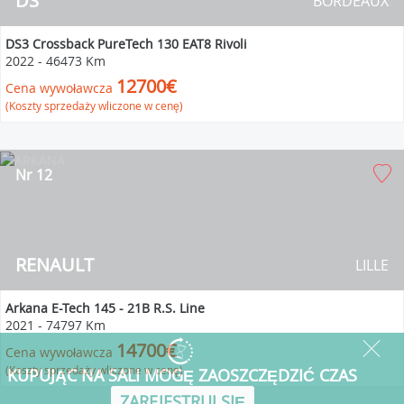
DS
BORDEAUX
DS3 Crossback PureTech 130 EAT8 Rivoli
2022
-
46473 Km
12700€
Cena wywoławcza
(Koszty sprzedaży wliczone w cenę)
Nr 12
RENAULT
LILLE
Arkana E-Tech 145 - 21B R.S. Line
2021
-
74797 Km
14700€
Cena wywoławcza
(Koszty sprzedaży wliczone w cenę)