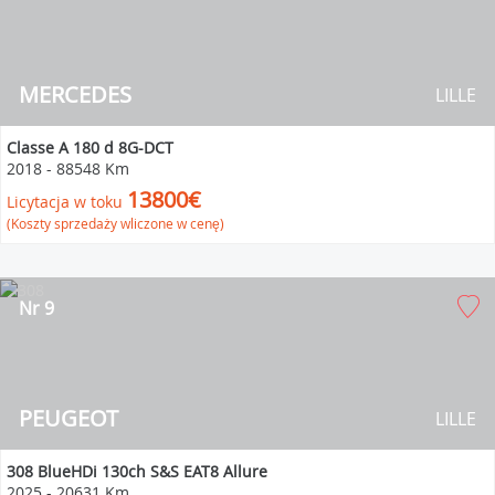
MERCEDES
LILLE
Classe A 180 d 8G-DCT
2018
-
88548 Km
13800€
Licytacja w toku
(Koszty sprzedaży wliczone w cenę)
Nr 9
PEUGEOT
LILLE
308 BlueHDi 130ch S&S EAT8 Allure
2025
-
20631 Km