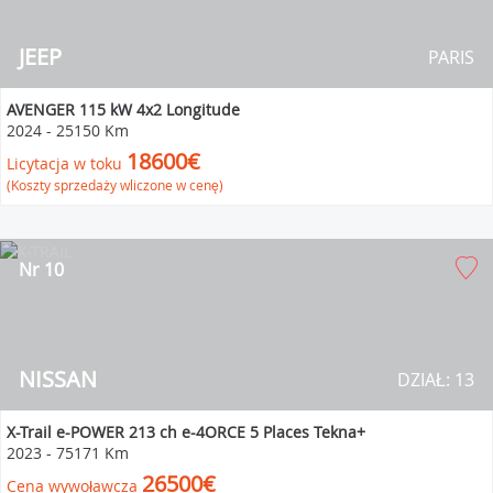
JEEP
PARIS
AVENGER 115 kW 4x2 Longitude
2024
-
25150 Km
18600€
Licytacja w toku
(Koszty sprzedaży wliczone w cenę)
Nr 10
NISSAN
DZIAŁ: 13
X-Trail e-POWER 213 ch e-4ORCE 5 Places Tekna+
2023
-
75171 Km
26500€
Cena wywoławcza