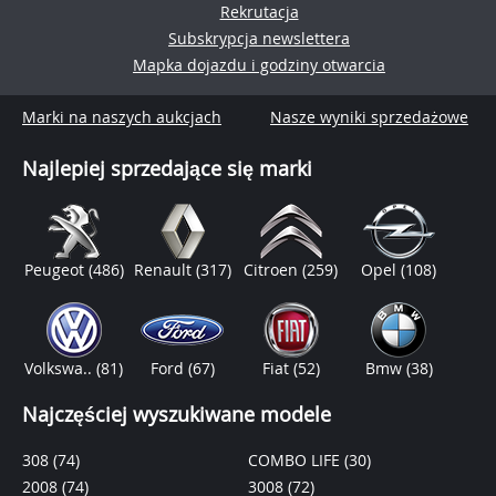
Rekrutacja
Subskrypcja newslettera
Mapka dojazdu i godziny otwarcia
Marki na naszych aukcjach
Nasze wyniki sprzedażowe
Najlepiej sprzedające się marki
Peugeot
(486)
Renault
(317)
Citroen
(259)
Opel
(108)
Volkswa..
(81)
Ford
(67)
Fiat
(52)
Bmw
(38)
Najczęściej wyszukiwane modele
308
(74)
COMBO LIFE
(30)
2008
(74)
3008
(72)