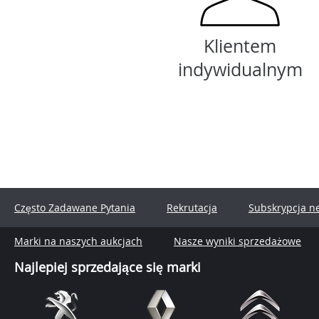
Klientem
indywidualnym
Często Zadawane Pytania
Rekrutacja
Subskrypcja n
Marki na naszych aukcjach
Nasze wyniki sprzedażowe
Najlepiej sprzedające się marki