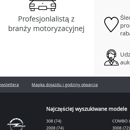
Śle
Profesjonlalistą z
pro
branży motoryzacyjnej
rab
Udz
auk
ewslettera
Mapka dojazdu i godziny otwarcia
Najczęściej wyszukiwane modele
308
(74)
COMBO L
2008
(74)
3008
(72)