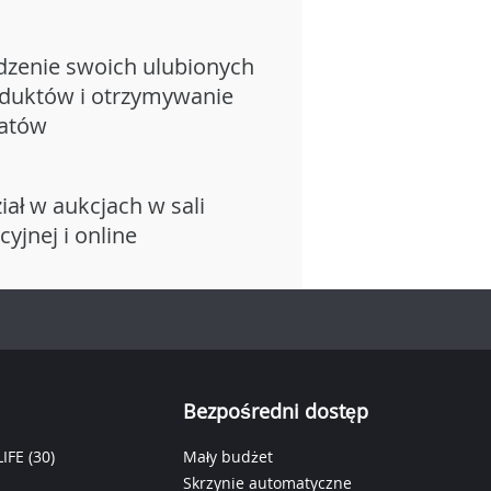
dzenie swoich ulubionych
duktów i otrzymywanie
atów
iał w aukcjach w sali
cyjnej i online
Bezpośredni dostęp
IFE
(30)
Mały budżet
Skrzynie automatyczne