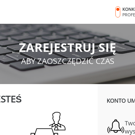
KONK
PROF
ZAREJESTRUJ SIĘ
ABY ZAOSZCZĘDZIĆ CZAS
ESTEŚ
KONTO UMO
Two
wys