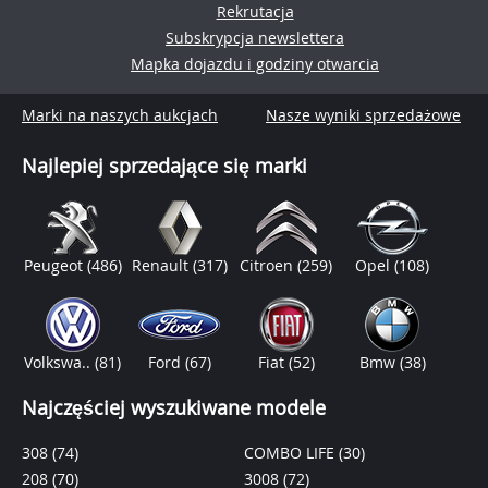
Rekrutacja
Subskrypcja newslettera
Mapka dojazdu i godziny otwarcia
Marki na naszych aukcjach
Nasze wyniki sprzedażowe
Najlepiej sprzedające się marki
Peugeot
(486)
Renault
(317)
Citroen
(259)
Opel
(108)
Volkswa..
(81)
Ford
(67)
Fiat
(52)
Bmw
(38)
Najczęściej wyszukiwane modele
308
(74)
COMBO LIFE
(30)
208
(70)
3008
(72)