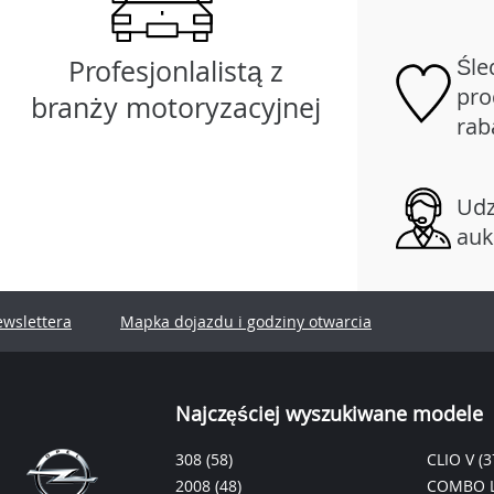
Śle
Profesjonlalistą z
pro
branży motoryzacyjnej
rab
Udz
auk
ewslettera
Mapka dojazdu i godziny otwarcia
Najczęściej wyszukiwane modele
308
(58)
CLIO V
(3
2008
(48)
COMBO L