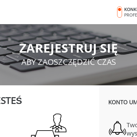
KONK
PROF
ZAREJESTRUJ SIĘ
ABY ZAOSZCZĘDZIĆ CZAS
ESTEŚ
KONTO UMO
Two
wys