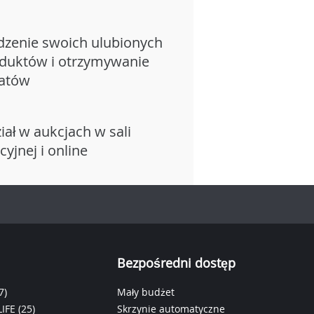
dzenie swoich ulubionych
duktów i otrzymywanie
atów
iał w aukcjach w sali
cyjnej i online
Bezpośredni dostęp
7)
Mały budżet
IFE
(25)
Skrzynie automatyczne