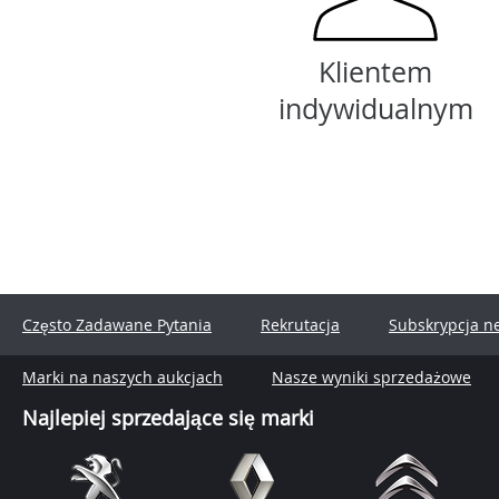
Klientem
indywidualnym
Często Zadawane Pytania
Rekrutacja
Subskrypcja n
Marki na naszych aukcjach
Nasze wyniki sprzedażowe
Najlepiej sprzedające się marki