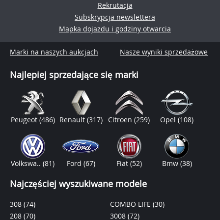
Rekrutacja
Subskrypcja newslettera
Mapka dojazdu i godziny otwarcia
Marki na naszych aukcjach
Nasze wyniki sprzedażowe
Najlepiej sprzedające się marki
Peugeot
(486)
Renault
(317)
Citroen
(259)
Opel
(108)
Volkswa..
(81)
Ford
(67)
Fiat
(52)
Bmw
(38)
Najczęściej wyszukiwane modele
308
(74)
COMBO LIFE
(30)
208
(70)
3008
(72)