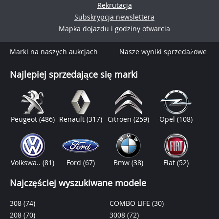
Rekrutacja
Subskrypcja newslettera
Mapka dojazdu i godziny otwarcia
Marki na naszych aukcjach
Nasze wyniki sprzedażowe
Najlepiej sprzedające się marki
Peugeot
(486)
Renault
(317)
Citroen
(259)
Opel
(108)
Volkswa..
(81)
Ford
(67)
Bmw
(38)
Fiat
(52)
Najczęściej wyszukiwane modele
308
(74)
COMBO LIFE
(30)
208
(70)
3008
(72)