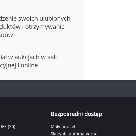
dzenie swoich ulubionych
duktów i otrzymywanie
atów
iał w aukcjach w sali
cyjnej i online
Bezpośredni dostęp
IFE
(30)
Mały budżet
Skrzynie automatyczne