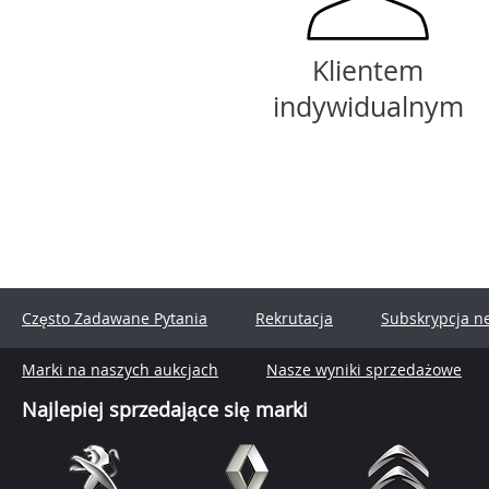
Klientem
indywidualnym
Często Zadawane Pytania
Rekrutacja
Subskrypcja n
Marki na naszych aukcjach
Nasze wyniki sprzedażowe
Najlepiej sprzedające się marki