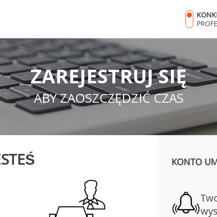
KONK
PROF
ZAREJESTRUJ SIĘ
ABY ZAOSZCZĘDZIĆ CZAS
ESTEŚ
KONTO UMO
Two
wys