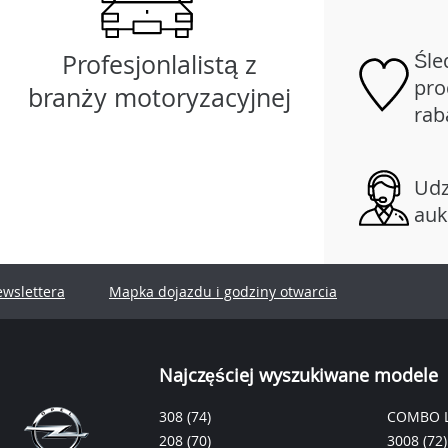
Śle
Profesjonlalistą z
pro
branży motoryzacyjnej
rab
Udz
auk
ewslettera
Mapka dojazdu i godziny otwarcia
Najczęściej wyszukiwane modele
308
(74)
COMBO L
208
(70)
3008
(72)