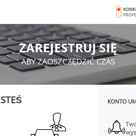
KONK
PROF
ZAREJESTRUJ SIĘ
ABY ZAOSZCZĘDZIĆ CZAS
ESTEŚ
KONTO UMO
Two
wys