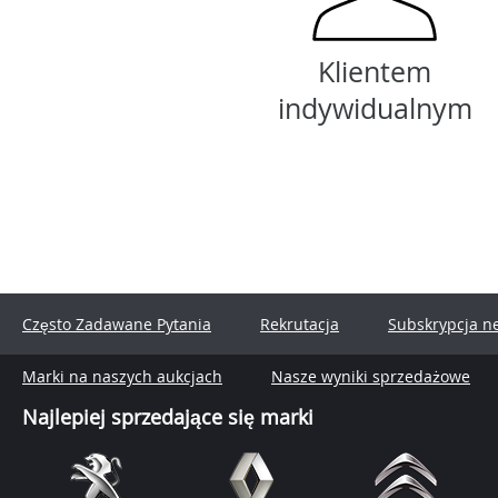
Klientem
indywidualnym
Często Zadawane Pytania
Rekrutacja
Subskrypcja n
Marki na naszych aukcjach
Nasze wyniki sprzedażowe
Najlepiej sprzedające się marki