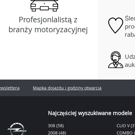
Śle
Profesjonlalistą z
pro
branży motoryzacyjnej
rab
Udz
auk
ewslettera
Mapka dojazdu i godziny otwarcia
Najczęściej wyszukiwane modele
308
(58)
CLIO V
(3
2008
(48)
COMBO L