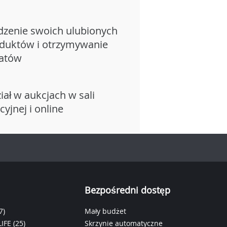
dzenie swoich ulubionych
duktów i otrzymywanie
atów
iał w aukcjach w sali
cyjnej i online
Bezpośredni dostęp
7)
Mały budżet
IFE
(25)
Skrzynie automatyczne