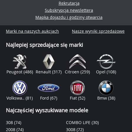
Rekrutacja
Subskrypcja newslettera
Mapka dojazdu i godziny otwarcia
Marki na naszych aukcjach
Nasze wyniki sprzedażowe
Najlepiej sprzedające się marki
Peugeot
(486)
Renault
(317)
Citroen
(259)
Opel
(108)
Volkswa..
(81)
Ford
(67)
Fiat
(52)
Bmw
(38)
Najczęściej wyszukiwane modele
308
(74)
COMBO LIFE
(30)
2008
(74)
3008
(72)