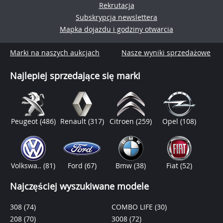
Rekrutacja
Subskrypcja newslettera
Mapka dojazdu i godziny otwarcia
Marki na naszych aukcjach
Nasze wyniki sprzedażowe
Najlepiej sprzedające się marki
Peugeot
(486)
Renault
(317)
Citroen
(259)
Opel
(108)
Volkswa..
(81)
Ford
(67)
Bmw
(38)
Fiat
(52)
Najczęściej wyszukiwane modele
308
(74)
COMBO LIFE
(30)
208
(70)
3008
(72)