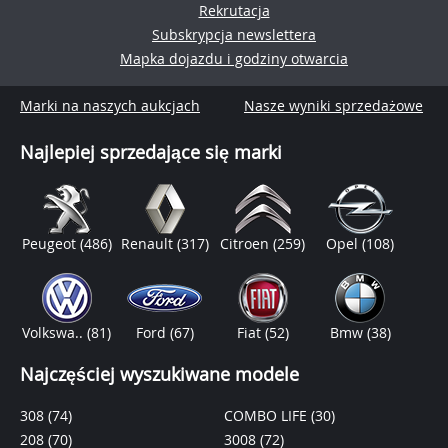
Rekrutacja
Subskrypcja newslettera
Mapka dojazdu i godziny otwarcia
Marki na naszych aukcjach
Nasze wyniki sprzedażowe
Najlepiej sprzedające się marki
Peugeot
(486)
Renault
(317)
Citroen
(259)
Opel
(108)
Volkswa..
(81)
Ford
(67)
Fiat
(52)
Bmw
(38)
Najczęściej wyszukiwane modele
308
(74)
COMBO LIFE
(30)
208
(70)
3008
(72)