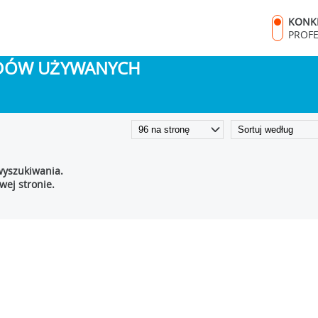
KONK
PROF
ODÓW UŻYWANYCH
wyszukiwania.
ej stronie.