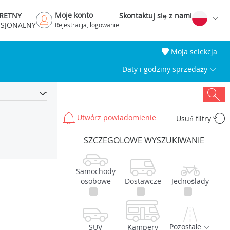
Moje konto
RETNY
Skontaktuj się z nami
ESJONALNY
Rejestracja, logowanie
Moja selekcja
Daty i godziny sprzedaży
Utwórz powiadomienie
Usuń filtry
SZCZEGOLOWE WYSZUKIWANIE
Samochody
osobowe
Dostawcze
Jednoślady
Pozostałe
SUV
Kampery