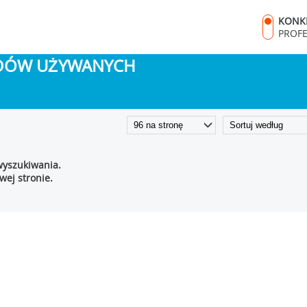
KONK
PROF
ODÓW UŻYWANYCH
wyszukiwania.
ej stronie.