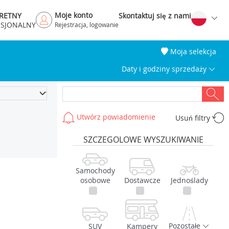
Moje konto
RETNY
Skontaktuj się z nami
ESJONALNY
Rejestracja, logowanie
Moja selekcja
Daty i godziny sprzedaży
Utwórz powiadomienie
Usuń filtry
SZCZEGOLOWE WYSZUKIWANIE
Samochody
osobowe
Dostawcze
Jednoślady
Pozostałe
SUV
Kampery