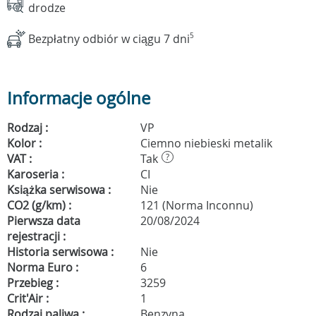
drodze
Bezpłatny odbiór w ciągu 7 dni
5
Informacje ogólne
Rodzaj :
VP
Kolor :
Ciemno niebieski metalik
VAT :
Tak
?
Karoseria :
CI
Książka serwisowa :
Nie
CO2 (g/km) :
121 (Norma Inconnu)
Pierwsza data
20/08/2024
rejestracji :
Historia serwisowa :
Nie
Norma Euro :
6
Przebieg :
3259
Crit'Air :
1
Rodzaj paliwa :
Benzyna