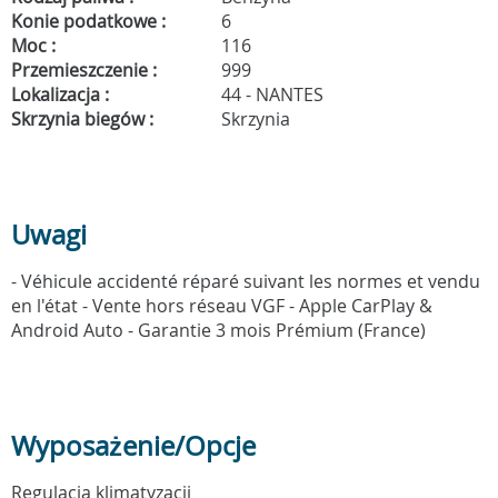
Konie podatkowe :
6
Moc :
116
Przemieszczenie :
999
Lokalizacja :
44 - NANTES
Skrzynia biegów :
Skrzynia
Uwagi
- Véhicule accidenté réparé suivant les normes et vendu
en l'état - Vente hors réseau VGF - Apple CarPlay &
Android Auto - Garantie 3 mois Prémium (France)
Wyposażenie/Opcje
Regulacja klimatyzacji