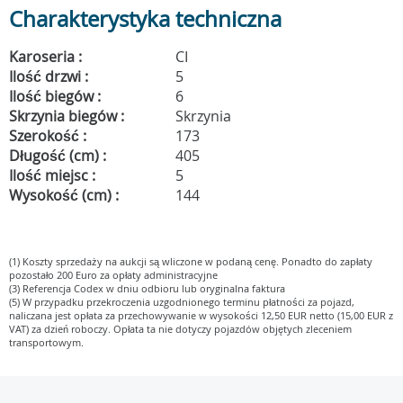
Charakterystyka techniczna
Karoseria :
CI
Ilość drzwi :
5
Ilość biegów :
6
Skrzynia biegów :
Skrzynia
Szerokość :
173
Długość (cm) :
405
Ilość miejsc :
5
Wysokość (cm) :
144
(1) Koszty sprzedaży na aukcji są wliczone w podaną cenę. Ponadto do zapłaty
pozostało 200 Euro za opłaty administracyjne
(3) Referencja Codex w dniu odbioru lub oryginalna faktura
(5) W przypadku przekroczenia uzgodnionego terminu płatności za pojazd,
naliczana jest opłata za przechowywanie w wysokości 12,50 EUR netto (15,00 EUR z
VAT) za dzień roboczy. Opłata ta nie dotyczy pojazdów objętych zleceniem
transportowym.