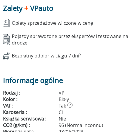
Zalety
+
VPauto
Opłaty sprzedażowe wliczone w cenę
Pojazdy sprawdzone przez ekspertów i testowane na
drodze
Bezpłatny odbiór w ciągu 7 dni
5
Informacje ogólne
Rodzaj :
VP
Kolor :
Biały
VAT :
Tak
?
Karoseria :
CI
Książka serwisowa :
Nie
CO2 (g/km) :
96 (Norma Inconnu)
Pierwsza data
28/06/2023