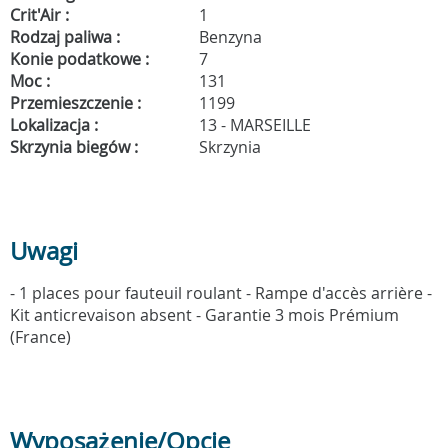
Crit'Air :
1
Rodzaj paliwa :
Benzyna
Konie podatkowe :
7
Moc :
131
Przemieszczenie :
1199
Lokalizacja :
13 - MARSEILLE
Skrzynia biegów :
Skrzynia
Uwagi
- 1 places pour fauteuil roulant - Rampe d'accès arrière -
Kit anticrevaison absent - Garantie 3 mois Prémium
(France)
Wyposażenie/Opcje