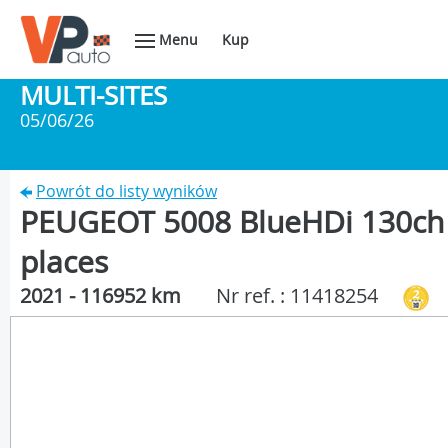
Menu
Kup
MULTI-SITES
05/06/26
Powrót do listy wyników
PEUGEOT 5008 BlueHDi 130ch S
places
2021 - 116952 km
Nr ref. : 11418254