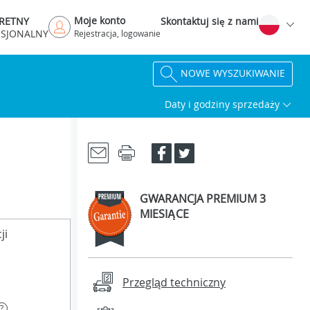
Moje konto
RETNY
Skontaktuj się z nami
ESJONALNY
Rejestracja, logowanie
NOWE WYSZUKIWANIE
Daty i godziny sprzedaży
GWARANCJA PREMIUM 3
MIESIĄCE
ji
Przegląd techniczny
?