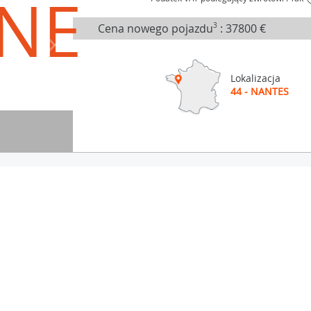
NE
Cena nowego pojazdu
3
:
37800 €
Lokalizacja
44 - NANTES