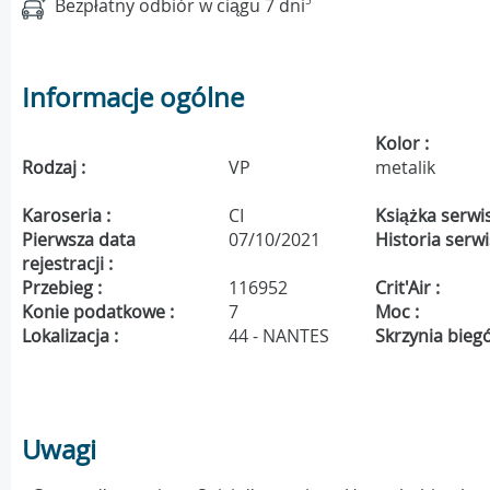
Bezpłatny odbiór w ciągu 7 dni
5
Informacje ogólne
Kolor :
Rodzaj :
VP
metalik
Karoseria :
CI
Książka serwi
Pierwsza data
07/10/2021
Historia serw
rejestracji :
Przebieg :
116952
Crit'Air :
Konie podatkowe :
7
Moc :
Lokalizacja :
44 - NANTES
Skrzynia bieg
Uwagi