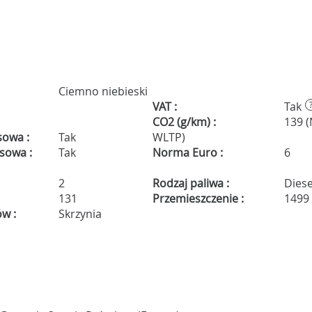
Ciemno niebieski
VAT :
Tak
CO2 (g/km) :
139 
sowa :
Tak
WLTP)
isowa :
Tak
Norma Euro :
6
2
Rodzaj paliwa :
Diese
131
Przemieszczenie :
1499
ów :
Skrzynia