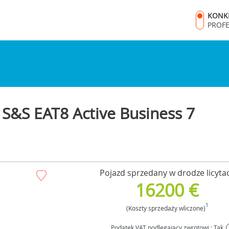
KONK
PROF
&S EAT8 Active Business 7
Pojazd sprzedany w drodze licytac
16200 €
1
(Koszty sprzedaży wliczone)
Podatek VAT podlegający zwrotowi : Tak