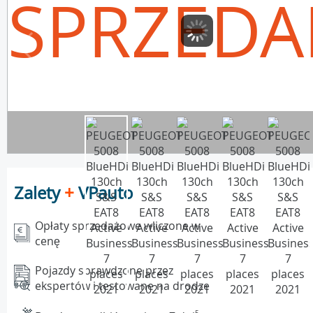
SPRZEDA
Zalety
+
VPauto
Opłaty sprzedażowe wliczone w
cenę
Pojazdy sprawdzone przez
ekspertów i testowane na drodze