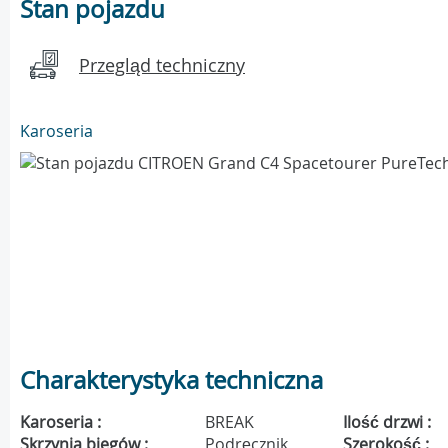
Stan pojazdu
Przegląd techniczny
Karoseria
Charakterystyka techniczna
Karoseria :
BREAK
Ilość drzwi :
Skrzynia biegów :
Podręcznik
Szerokość :