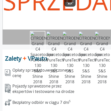
SPRZEDA
Zalety
+
VPauto
Opłaty sprzedażowe wliczone w
cenę
Pojazdy sprawdzone przez
ekspertów i testowane na drodze
Bezpłatny odbiór w ciągu 7 dni
5