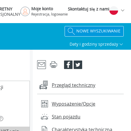
Moje konto
RETNY
Skontaktuj się z nami
ESJONALNY
Rejestracja, logowanie
NOWE WYSZUKIWANIE
Daty i godziny sprzedaży
Przegląd techniczny
ji
Wyposażenie/Opcje
Stan pojazdu
?
Charakterystyka techniczna