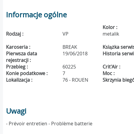
Informacje ogólne
Kolor :
Rodzaj :
VP
metalik
Karoseria :
BREAK
Książka serwi
Pierwsza data
19/06/2018
Historia serw
rejestracji :
Przebieg :
60225
Crit'Air :
Konie podatkowe :
7
Moc :
Lokalizacja :
76 - ROUEN
Skrzynia bieg
Uwagi
- Prévoir entretien - Problème batterie