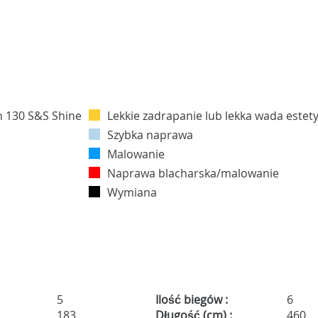
Lekkie zadrapanie lub lekka wada estet
Szybka naprawa
Malowanie
Naprawa blacharska/malowanie
Wymiana
5
Ilość biegów :
6
183
Długość (cm) :
460