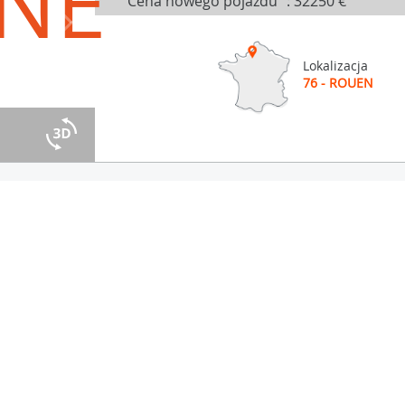
NE
Cena nowego pojazdu
:
32250 €
Lokalizacja
76 - ROUEN