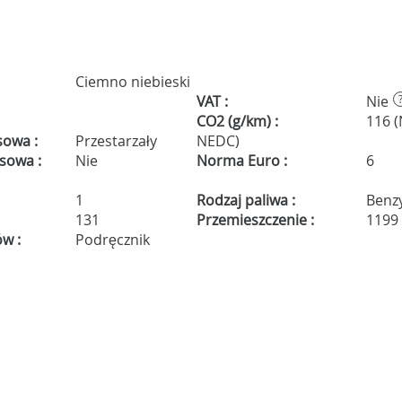
Ciemno niebieski
VAT :
Nie
CO2 (g/km) :
116 
sowa :
Przestarzały
NEDC)
isowa :
Nie
Norma Euro :
6
1
Rodzaj paliwa :
Benz
131
Przemieszczenie :
1199
ów :
Podręcznik