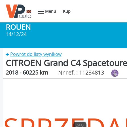
Menu
Kup
ROUEN
14/12/24
Powrót do listy wyników
CITROEN Grand C4 Spacetoure
2018 - 60225 km
Nr ref. : 11234813