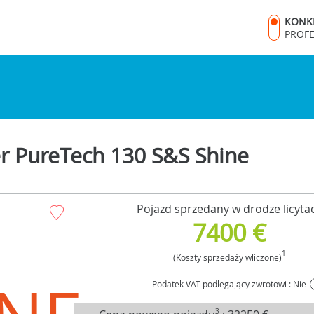
KONK
PROF
r PureTech 130 S&S Shine
Pojazd sprzedany w drodze licytac
7400 €
1
(Koszty sprzedaży wliczone)
Podatek VAT podlegający zwrotowi : Nie
3