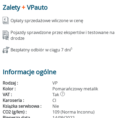
Zalety
+
VPauto
Opłaty sprzedażowe wliczone w cenę
Pojazdy sprawdzone przez ekspertów i testowane na
drodze
Bezpłatny odbiór w ciągu 7 dni
5
Informacje ogólne
Rodzaj :
VP
Kolor :
Pomarańczowy metalik
VAT :
Tak
?
Karoseria :
CI
Książka serwisowa :
Nie
CO2 (g/km) :
109 (Norma Inconnu)
Pierwsza data
14/09/2022