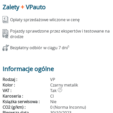
Zalety
+
VPauto
Opłaty sprzedażowe wliczone w cenę
Pojazdy sprawdzone przez ekspertów i testowane na
drodze
Bezpłatny odbiór w ciągu 7 dni
5
Informacje ogólne
Rodzaj :
VP
Kolor :
Czarny metalik
VAT :
Tak
?
Karoseria :
CI
Książka serwisowa :
Nie
CO2 (g/km) :
0 (Norma Inconnu)
Pierwsza data
30/10/2023