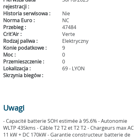
rejestracji :
Historia serwisowa :
Nie
Norma Euro :
NC
Przebieg :
47484
Crit'Air :
Verte
Rodzaj paliwa :
Elektryczny
Konie podatkowe :
9
Moc :
0
Przemieszczenie :
0
Lokalizacja :
69 - LYON
Skrzynia biegów :
Uwagi
- Capacité batterie SOH estimée à 95.6% - Autonomie
WLTP 435kms - Câble T2 T2 et T2 T2 - Chargeurs max AC
11 kW + DC 170kW - Garantie constructeur batterie de