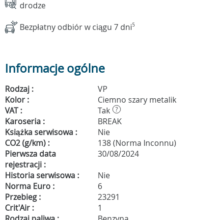
drodze
Bezpłatny odbiór w ciągu 7 dni
5
Informacje ogólne
Rodzaj :
VP
Kolor :
Ciemno szary metalik
VAT :
Tak
?
Karoseria :
BREAK
Książka serwisowa :
Nie
CO2 (g/km) :
138 (Norma Inconnu)
Pierwsza data
30/08/2024
rejestracji :
Historia serwisowa :
Nie
Norma Euro :
6
Przebieg :
23291
Crit'Air :
1
Rodzaj paliwa :
Benzyna