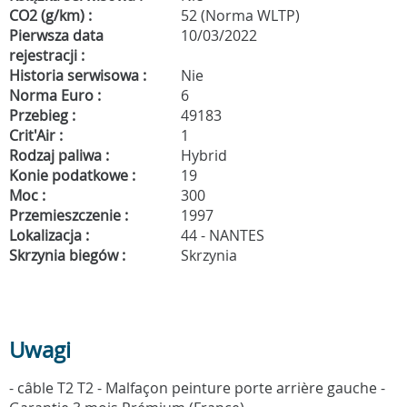
CO2 (g/km) :
52 (Norma WLTP)
Pierwsza data
10/03/2022
rejestracji :
Historia serwisowa :
Nie
Norma Euro :
6
Przebieg :
49183
Crit'Air :
1
Rodzaj paliwa :
Hybrid
Konie podatkowe :
19
Moc :
300
Przemieszczenie :
1997
Lokalizacja :
44 - NANTES
Skrzynia biegów :
Skrzynia
Uwagi
- câble T2 T2 - Malfaçon peinture porte arrière gauche -