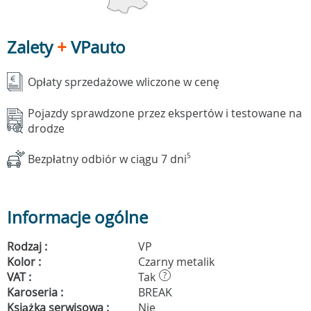
Zalety
+
VPauto
Opłaty sprzedażowe wliczone w cenę
Pojazdy sprawdzone przez ekspertów i testowane na
drodze
Bezpłatny odbiór w ciągu 7 dni
5
Informacje ogólne
Rodzaj :
VP
Kolor :
Czarny metalik
VAT :
Tak
?
Karoseria :
BREAK
Książka serwisowa :
Nie