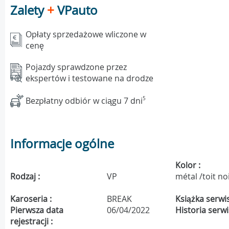
Zalety
+
VPauto
Opłaty sprzedażowe wliczone w
cenę
Pojazdy sprawdzone przez
ekspertów i testowane na drodze
Bezpłatny odbiór w ciągu 7 dni
5
Informacje ogólne
Kolor :
Rodzaj :
VP
métal /toit no
Karoseria :
BREAK
Książka serwi
Pierwsza data
06/04/2022
Historia serw
rejestracji :