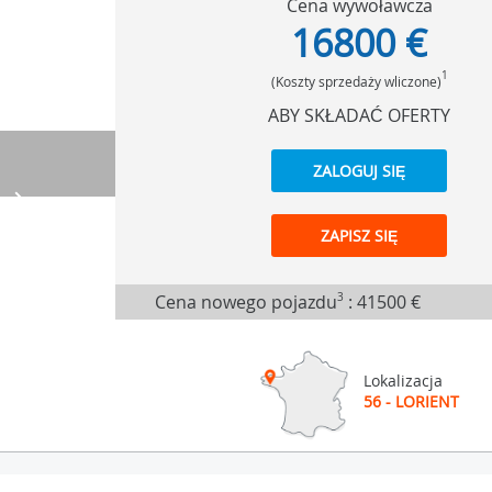
Cena wywoławcza
16800 €
1
(Koszty sprzedaży wliczone)
ABY SKŁADAĆ OFERTY
ZALOGUJ SIĘ
ZAPISZ SIĘ
Cena nowego pojazdu
3
:
41500 €
Lokalizacja
56 - LORIENT