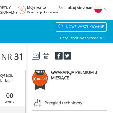
Moje konto
RETNY
Skontaktuj się z nami
ESJONALNY
Rejestracja, logowanie
NOWE WYSZUKIWANIE
Daty i godziny sprzedaży
NR
31
GWARANCJA PREMIUM 3
ytacji.
MIESIĄCE
ładając
.
00
sekund
Przegląd techniczny