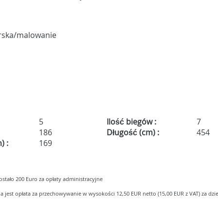
rska/malowanie
5
Ilość biegów :
7
186
Długość (cm) :
454
) :
169
stało 200 Euro za opłaty administracyjne
a jest opłata za przechowywanie w wysokości 12,50 EUR netto (15,00 EUR z VAT) za dzi