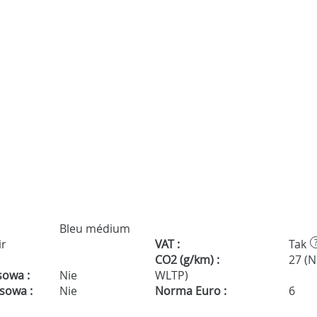
Bleu médium
ir
VAT :
Tak
CO2 (g/km) :
27 (
sowa :
Nie
WLTP)
isowa :
Nie
Norma Euro :
6