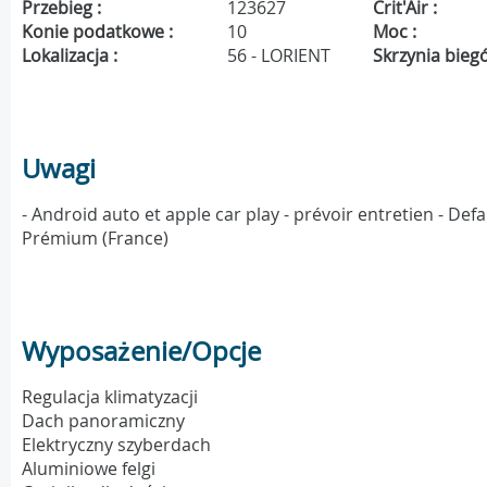
Przebieg :
123627
Crit'Air :
Konie podatkowe :
10
Moc :
Lokalizacja :
56 - LORIENT
Skrzynia bieg
Uwagi
- Android auto et apple car play - prévoir entretien - De
Prémium (France)
Wyposażenie/Opcje
Regulacja klimatyzacji
Dach panoramiczny
Elektryczny szyberdach
Aluminiowe felgi