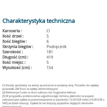
Charakterystyka techniczna
Karoseria :
CI
Ilość drzwi :
5
Ilość biegów :
6
Skrzynia biegów :
Podręcznik
Szerokość :
181
Długość (cm) :
419
Ilość miejsc :
5
Wysokość (cm) :
154
(1) Koszty sprzedaży na aukcji są wliczone w podaną cenę. Ponadto do zapłaty
pozostało 200 Euro za opłaty administracyjne
(3) Referencja Codex w dniu odbioru lub oryginalna faktura
(5) W przypadku przekroczenia uzgodnionego terminu płatności za pojazd,
naliczana jest opłata za przechowywanie w wysokości 12,50 EUR netto (15,00 EUR z
VAT) za dzień roboczy. Opłata ta nie dotyczy pojazdów objętych zleceniem
transportowym.