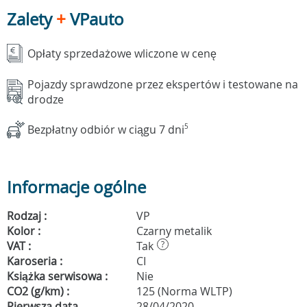
Zalety
+
VPauto
Opłaty sprzedażowe wliczone w cenę
Pojazdy sprawdzone przez ekspertów i testowane na
drodze
Bezpłatny odbiór w ciągu 7 dni
5
Informacje ogólne
Rodzaj :
VP
Kolor :
Czarny metalik
VAT :
Tak
?
Karoseria :
CI
Książka serwisowa :
Nie
CO2 (g/km) :
125 (Norma WLTP)
Pierwsza data
28/04/2020