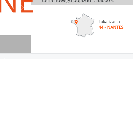
NE
Cena nowego pojazdu
:
35600 €
Lokalizacja
44 - NANTES