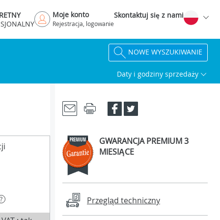
Moje konto
RETNY
Skontaktuj się z nami
ESJONALNY
Rejestracja, logowanie
NOWE WYSZUKIWANIE
Daty i godziny sprzedaży
GWARANCJA PREMIUM 3
ji
MIESIĄCE
?
Przegląd techniczny