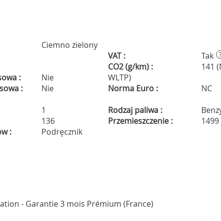
Ciemno zielony
VAT :
Tak
CO2 (g/km) :
141 
sowa :
Nie
WLTP)
isowa :
Nie
Norma Euro :
NC
1
Rodzaj paliwa :
Benz
136
Przemieszczenie :
1499
ów :
Podręcznik
ication - Garantie 3 mois Prémium (France)