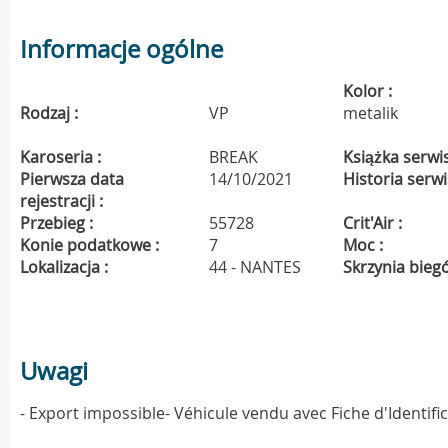
Informacje ogólne
Kolor :
Rodzaj :
VP
metalik
Karoseria :
BREAK
Książka serwi
Pierwsza data
14/10/2021
Historia serw
rejestracji :
Przebieg :
55728
Crit'Air :
Konie podatkowe :
7
Moc :
Lokalizacja :
44 - NANTES
Skrzynia bieg
Uwagi
- Export impossible- Véhicule vendu avec Fiche d'Identif