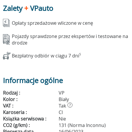
Zalety
+
VPauto
Opłaty sprzedażowe wliczone w cenę
Pojazdy sprawdzone przez ekspertów i testowane na
drodze
Bezpłatny odbiór w ciągu 7 dni
5
Informacje ogólne
Rodzaj :
VP
Kolor :
Biały
VAT :
Tak
?
Karoseria :
CI
Książka serwisowa :
Nie
CO2 (g/km) :
131 (Norma Inconnu)
Pierwsza data
16/06/2023